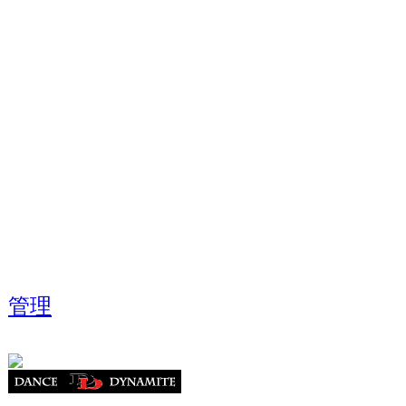
お問合せ
info@dancedynamite.com
担当携帯:090-7047-4392
(担当：倉田)
管理
Analize