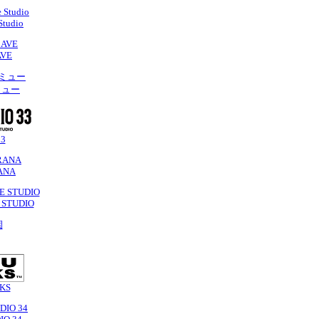
Studio
AVE
ミュー
33
ANA
STUDIO
KS