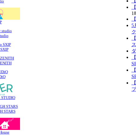
【
dio
【
18
【
P
5
tudio
【
 SXIP
ダ
【
ZENITH
S
【
S
DiO
【
 STUDIO
GH STARS
 House