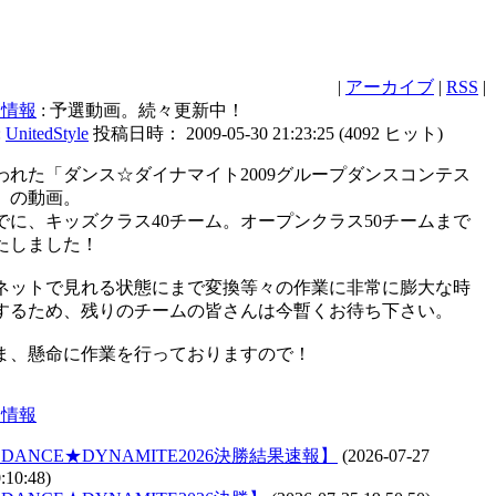
|
アーカイブ
|
RSS
|
連情報
: 予選動画。続々更新中！
:
UnitedStyle
投稿日時： 2009-05-30 21:23:25
(
4092 ヒット
)
われた「ダンス☆ダイナマイト2009グループダンスコンテス
」の動画。
でに、キッズクラス40チーム。オープンクラス50チームまで
たしました！
ネットで見れる状態にまで変換等々の作業に非常に膨大な時
するため、残りのチームの皆さんは今暫くお待ち下さい。
ま、懸命に作業を行っておりますので！
連情報
DANCE★DYNAMITE2026決勝結果速報】
(2026-07-27
:10:48)