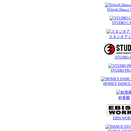
D-high Dance 
STUDIO C
スタジオア
STUDIO 
STUDIO PR
HOMEY DANCE 
妙香園
EBIS WOR