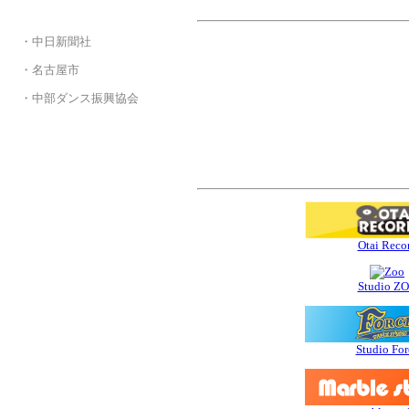
・
・中日新聞社
・
・名古屋市
・
・中部ダンス振興協会
スポンサー&サ
Otai Reco
Studio Z
Studio For