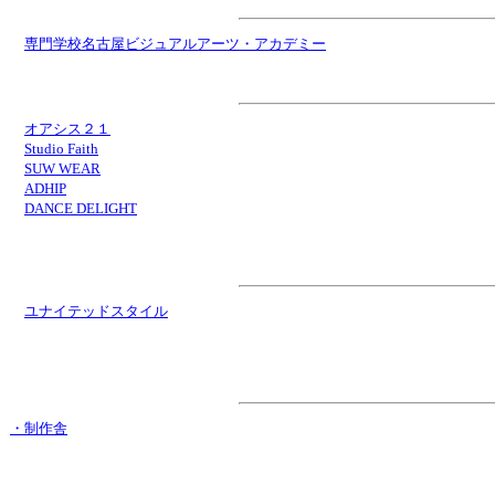
・
専門学校名古屋ビジュアルアーツ・アカデミー
協 力
・
オアシス２１
・
Studio Faith
・
SUW WEAR
・
ADHIP
・
DANCE DELIGHT
企画制
・
ユナイテッドスタイル
ステージ進
・制作舎
後援