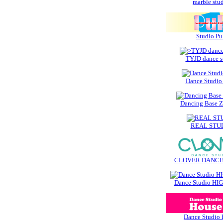
marble stu
Studio Pu
TYJD dance s
Dance Studio
Dancing Base 
REAL STU
CLOVER DANCE
Dance Studio HI
Dance Studio