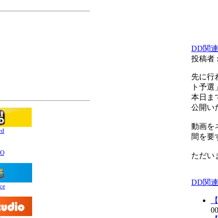
DD関
投稿者 
先に行
ト予選
ポーター
本日ま
公開い
動画を
rd
間を要
OO
ただい
DD関
ce
【
00