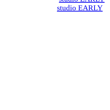
studio EARLY
お問合せ info@dancedynam
担当携帯:090-7047-4
(担当：倉田)