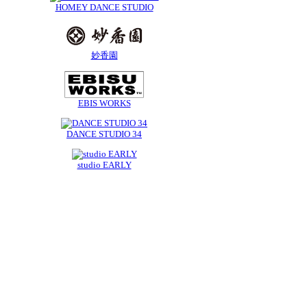
HOMEY DANCE STUDIO
妙香園
EBIS WORKS
DANCE STUDIO 34
studio EARLY
お問合せ info@dancedynamite.com
担当携帯:090-7047-4392
(担当：倉田)