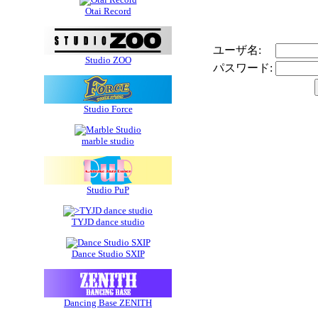
Otai Record
ユーザ名:
Studio ZOO
パスワード:
Studio Force
marble studio
Studio PuP
TYJD dance studio
Dance Studio SXIP
Dancing Base ZENITH