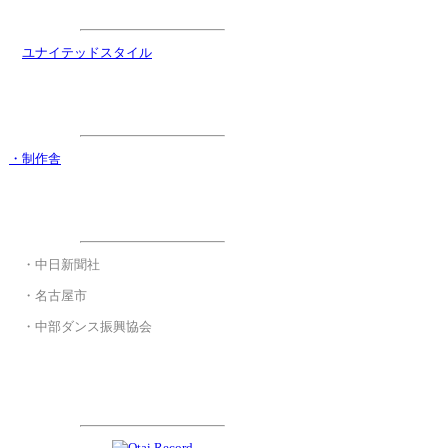
企画制作
・
ユナイテッドスタイル
ステージ進行協力
・制作舎
後援
・
・中日新聞社
・
・名古屋市
・
・中部ダンス振興協会
スポンサー&サポーター