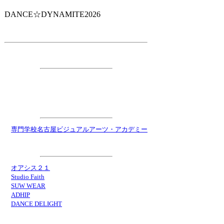
DANCE☆DYNAMITE2026
主 催
・ダンス☆ダイナマイト事務局
特別協力
・
専門学校名古屋ビジュアルアーツ・アカデミー
協 力
・
オアシス２１
・
Studio Faith
・
SUW WEAR
・
ADHIP
・
DANCE DELIGHT