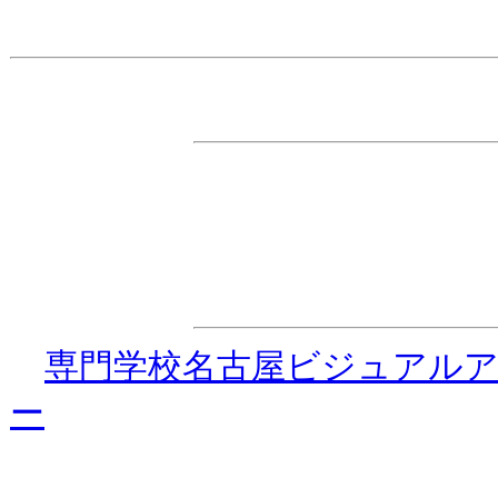
主 催
・ダンス☆ダイナマイト事務
特別協力
・
専門学校名古屋ビジュアル
ー
協 力