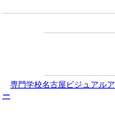
主 催
・ダンス☆ダイナマイト事務
特別協力
・
専門学校名古屋ビジュアル
ー
協 力