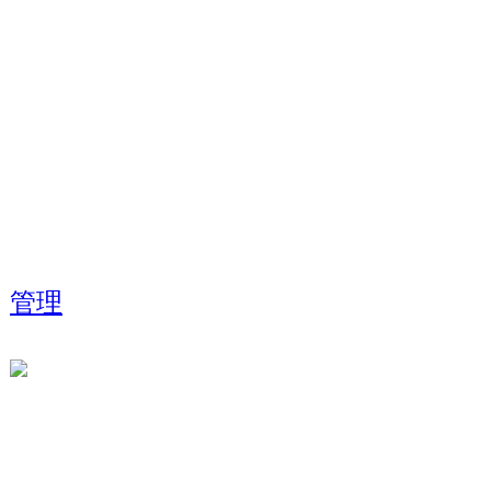
お問合せ info@dancedyna
担当携帯:090-7047-
(担当：倉田)
管理
Analize