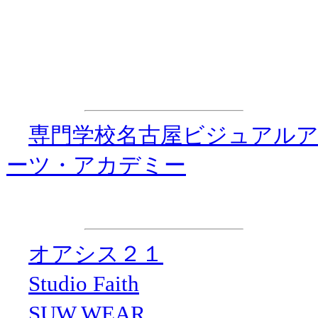
・ダンス☆ダイナマイト事務
特別協力
・
専門学校名古屋ビジュアル
ーツ・アカデミー
協 力
・
オアシス２１
・
Studio Faith
・
SUW WEAR