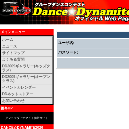
メインメニュー
ホーム
ユーザ名:
ニュース
パスワード:
サイトマップ
よくある質問
DD2009ギャラリー(キッズク
ラス)
DD2009ギャラリー(オープン
クラス)
イベントカレンダー
DDネットストアー
お問い合わせ
携帯HP
ダンス☆ダイナマイト携帯サイト
DANCE☆DYNAMITE2026