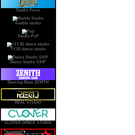
Studio Force
marble studio
Studio PuP
TYJD dance studio
Dance Studio SXIP
Dancing Base ZENITH
REAL STUDiO
CLOVER DANCE STUDIO