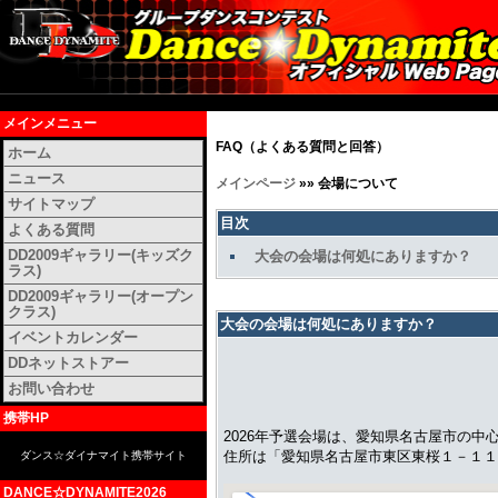
メインメニュー
FAQ（よくある質問と回答）
ホーム
ニュース
メインページ
»»
会場について
サイトマップ
目次
よくある質問
DD2009ギャラリー(キッズク
大会の会場は何処にありますか？
ラス)
DD2009ギャラリー(オープン
クラス)
大会の会場は何処にありますか？
イベントカレンダー
DDネットストアー
お問い合わせ
携帯HP
2026年予選会場は、愛知県名古屋市の中
住所は「愛知県名古屋市東区東桜１－１１
ダンス☆ダイナマイト携帯サイト
DANCE☆DYNAMITE2026