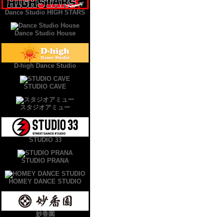
Dance Studio HIGH STARS
Dance Studio House
D-high Dance Studio
STUDIO CAVE
スタジオアミュー
STUDIO 33
STUDIO PRANA
HOMEY DANCE STUDIO
妙香園