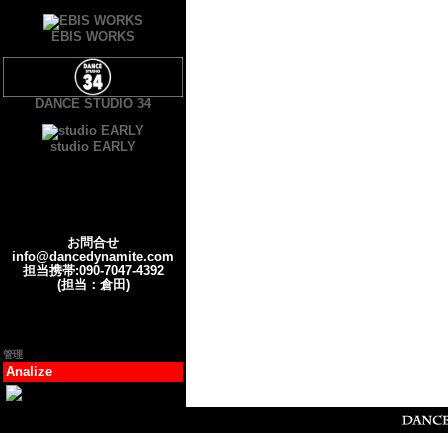
EBIS WORKS
DANCE STUDIO 34
studio EARLY
お問合せ
info@dancedynamite.com
担当携帯:090-7047-4392
(担当：倉田)
管理
Analize