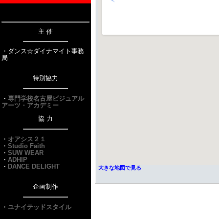
主 催
・ダンス☆ダイナマイト事務
局
特別協力
・
専門学校名古屋ビジュアル
アーツ・アカデミー
協 力
・
オアシス２１
・
Studio Faith
・
SUW WEAR
・
ADHIP
・
DANCE DELIGHT
大きな地図で見る
企画制作
・
ユナイテッドスタイル