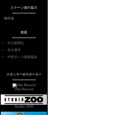
ステージ進行協力
・制作舎
後援
・
・中日新聞社
・
・名古屋市
・
・中部ダンス振興協会
スポンサー&サポーター
Otai Record
Studio ZOO