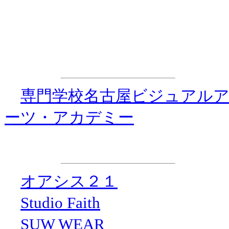
・ダンス☆ダイナマイト事務
特別協力
・
専門学校名古屋ビジュアル
ーツ・アカデミー
協 力
・
オアシス２１
・
Studio Faith
・
SUW WEAR