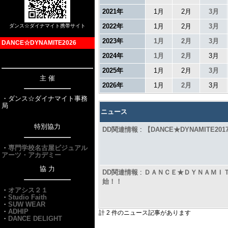
2021年
1月
2月
3月
2022年
1月
2月
3月
ダンス☆ダイナマイト携帯サイト
2023年
1月
2月
3月
DANCE☆DYNAMITE2026
2024年
1月
2月
3月
2025年
1月
2月
3月
主 催
2026年
1月
2月
3月
・ダンス☆ダイナマイト事務
局
ニュース
特別協力
DD関連情報
:
【DANCE★DYNAMITE
・
専門学校名古屋ビジュアル
アーツ・アカデミー
協 力
DD関連情報
:
ＤＡＮＣＥ★ＤＹＮＡＭＩＴ
始！！
・
オアシス２１
・
Studio Faith
・
SUW WEAR
・
ADHIP
計 2 件のニュース記事があります
・
DANCE DELIGHT