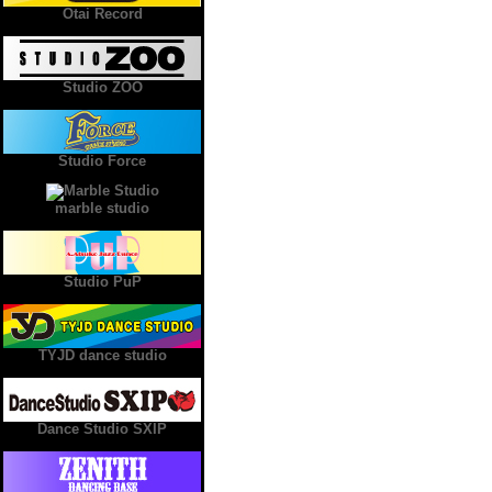
Otai Record
Studio ZOO
Studio Force
marble studio
Studio PuP
TYJD dance studio
Dance Studio SXIP