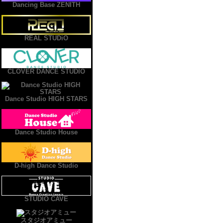
Dancing Base ZENITH
REAL STUDiO
CLOVER DANCE STUDIO
Dance Studio HIGH STARS
Dance Studio House
D-high Dance Studio
STUDIO CAVE
スタジオアミュー