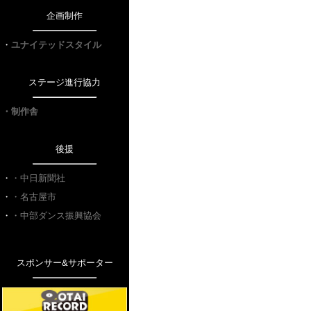
企画制作
・
ユナイテッドスタイル
ステージ進行協力
・制作舎
後援
・
・中日新聞社
・
・名古屋市
・
・中部ダンス振興協会
スポンサー&サポーター