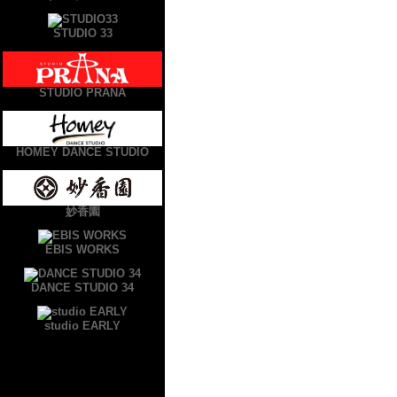
STUDIO 33
STUDIO PRANA
HOMEY DANCE STUDIO
妙香園
EBIS WORKS
DANCE STUDIO 34
studio EARLY