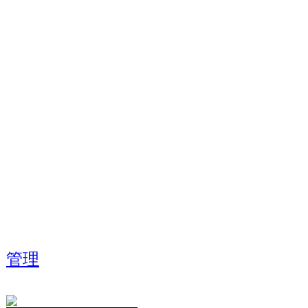
お問合せ info@dancedynami
担当携帯:090-7047-43
(担当：倉田)
管理
Analize