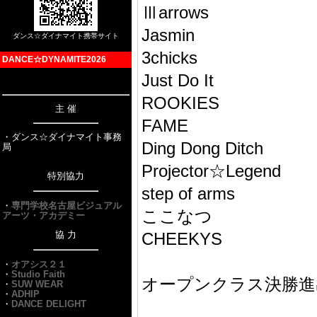
Ⅲarrows
Jasmin
ダンス☆ダイナマイト携帯サイト
3chicks
DANCE☆DYNAMITE2026
Just Do It
ROOKIES
主 催
FAME
・ダンス☆ダイナマイト事務
Ding Dong Ditch
局
Projector☆Legend
特別協力
step of arms
・
専門学校名古屋ビジュアル
ここなつ
アーツ・アカデミー
協 力
CHEEKYS
・
オアシス２１
・
Studio Faith
オープンクラス決勝進
・
SUW WEAR
・
ADHIP
・
DANCE DELIGHT