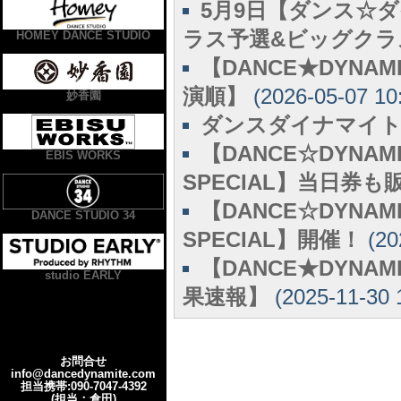
5月9日【ダンス☆
ラス予選&ビッグクラ
HOMEY DANCE STUDIO
【DANCE★DYNA
演順】
(2026-05-07 10
妙香園
ダンスダイナマイト2
【DANCE☆DYNAMIT
EBIS WORKS
SPECIAL】当日券
【DANCE☆DYNAMIT
DANCE STUDIO 34
SPECIAL】開催！
(20
【DANCE★DYN
studio EARLY
果速報】
(2025-11-30 
お問合せ
info@dancedynamite.com
担当携帯:090-7047-4392
(担当：倉田)