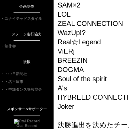
SAM×2
企画制作
LOL
・
ユナイテッドスタイル
ZEAL CONNECTION
WazUp!?
ステージ進行協力
Real☆Legend
・制作舎
ViERj
BREEZIN
後援
DOGMA
・
・中日新聞社
Soul of the spirit
・
・名古屋市
A's
・
・中部ダンス振興協会
HYBREED CONNECT
Joker
スポンサー&サポーター
決勝進出を決めたチー
Otai Record