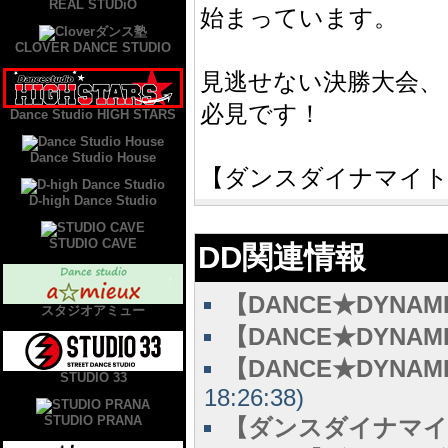
REAL STUDiO
始まっています。
CLOVER DANCE STUDIO
見逃せない決勝大会、
必見です！
Dance Studio HIGH STARS
Dance Studio House
【ダンスダイナマイト
D-high Dance Studio
STUDIO CAVE
DD関連情報
【DANCE★DYNAM
スタジオアミュー
【DANCE★DYNAM
【DANCE★DYNA
STUDIO 33
18:26:38)
STUDIO PRANA
【ダンスダイナマイト