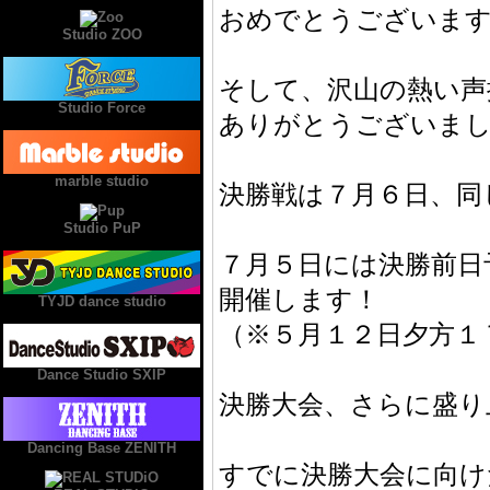
おめでとうございま
Studio ZOO
そして、沢山の熱い声
Studio Force
ありがとうございま
marble studio
決勝戦は７月６日、同
Studio PuP
７月５日には決勝前日予
開催します！
TYJD dance studio
（※５月１２日夕方１
Dance Studio SXIP
決勝大会、さらに盛り
Dancing Base ZENITH
すでに決勝大会に向け