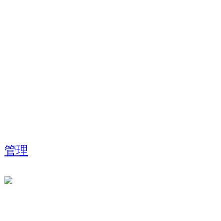
お問合せ
info@dancedynamite.com
担当携帯:090-7047-4392
(担当：倉田)
管理
Analize