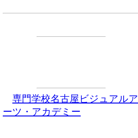
主 催
・ダンス☆ダイナマイト事務
特別協力
・
専門学校名古屋ビジュアル
ーツ・アカデミー
協 力